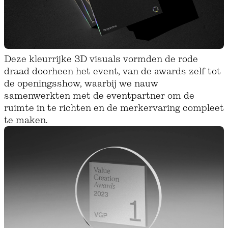
Deze kleurrijke 3D visuals vormden de rode
draad doorheen het event, van de awards zelf tot
de openingsshow, waarbij we nauw
samenwerkten met de eventpartner om de
ruimte in te richten en de merkervaring compleet
te maken.‍