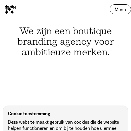
NL
EN
Menu
We zijn een boutique
branding agency voor
ambitieuze merken.
The Mini Story
Otur
Ubike
DBG Architects & Engineers
Darco
Emaillerie Belge
HEAT
Value Square
Altiro
Specter
Dematra
Unwrap
In2Power
Mecop
Bowls
Cookie toestemming
Deze website maakt gebruik van cookies die de website
helpen functioneren en om bij te houden hoe u ermee