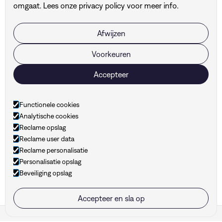
omgaat. Lees onze
privacy policy
voor meer info.
Afwijzen
Voorkeuren
Accepteer
Klaar om je merk naar
het volgende niveau te
Functionele cookies
Analytische cookies
tillen?
Reclame opslag
Reclame user data
Reclame personalisatie
Personalisatie opslag
hello@hunt-branding.be
Beveiliging opslag
Accepteer en sla op
Cookie instellingen
Hunt ©
2026