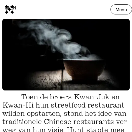
NL
EN
Menu
Toen de broers Kwan-Juk en
Kwan-Hi hun streetfood restaurant
wilden opstarten, stond het idee van
traditionele Chinese restaurants ver
weg van hun visie. Hunt stapte mee