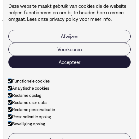
Deze website maakt gebruik van cookies die de website
Andere projecten
helpen functioneren en om bij te houden hoe u ermee
Alle projecten ↗
omgaat. Lees onze
privacy policy
voor meer info.
Afwijzen
BUF
DBG Architects & Engineers
Voorkeuren
Accepteer
Klaar om je merk naar
het volgende niveau te
Functionele cookies
Analytische cookies
tillen?
Reclame opslag
Reclame user data
Reclame personalisatie
Personalisatie opslag
Beveiliging opslag
hello@hunt-branding.be