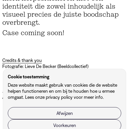
identiteit die zowel inhoudelijk als
visueel precies de juiste boodschap
overbrengt.
Case coming soon!
Credits & thank you
Fotografie: Lieve De Becker (Beeldcollectief)
Cookie toestemming
Deze website maakt gebruik van cookies die de website
Andere projecten
helpen functioneren en om bij te houden hoe u ermee
Alle projecten ↗
omgaat. Lees onze
privacy policy
voor meer info.
Afwijzen
BUF
DBG Architects & Engineers
Voorkeuren