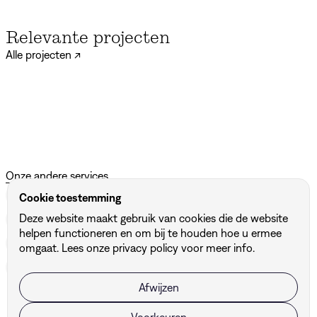
Relevante projecten
Alle projecten ↗
DBG Architects & Engineers
The Mini Story
Ubike
Onze andere services
Signalisatie
↗
Print Design
↗
Packaging
↗
Cookie toestemming
Deze website maakt gebruik van cookies die de website
Brand Campaign
↗
Marketingtools
↗
helpen functioneren en om bij te houden hoe u ermee
Motion Design
↗
Digital Design
↗
Naming
↗
omgaat. Lees onze
privacy policy
voor meer info.
Brand Design
↗
Afwijzen